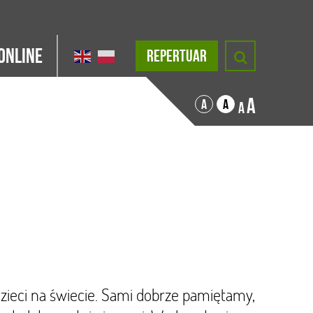
Online
REPERTUAR
A
A
A
A
zieci na świecie. Sami dobrze pamiętamy,