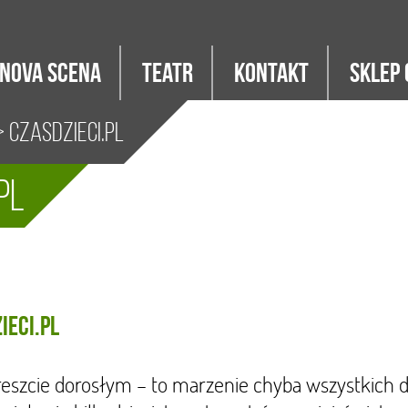
Nova Scena
Teatr
Kontakt
Sklep 
 CzasDzieci.pl
pl
ieci.pl
eszcie dorosłym – to marzenie chyba wszystkich d