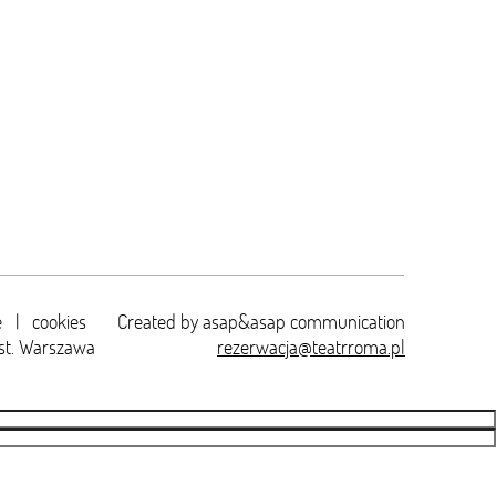
e
|
cookies
Created by
asap&asap
communication
st. Warszawa
rezerwacja@teatrroma.pl