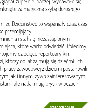
yglądał zupełnie inaczej. Wydawało się,
zamknięte za magiczną szybą dorosłego
m, że Dzieciństwo to wspaniały czas, czas
ko przemijający.
nienia i stał się niezastąpionym
jsca, które warto odwiedzić. Polecimy
tujemy dziecięce repertuary kin i
i, którzy od lat zajmują się dziećmi: ich
h pracy zawodowej z dziećmi postanowili
amym jak i innym, żywo zainteresowanym
istami ale nadal mają błysk w oczach i