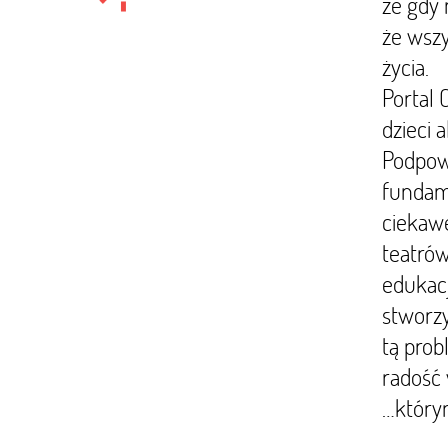
że gdy 
że wszy
życia.
Portal 
dzieci 
Podpowi
fundam
ciekawe
teatrów
edukacj
stworzy
tą prob
radość
…którym