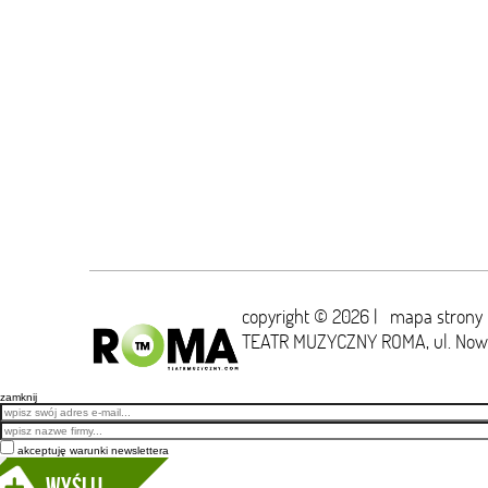
copyright © 2026 |
mapa strony
TEATR MUZYCZNY ROMA,
ul. No
zamknij
Email
akceptuję warunki newslettera
Wyślij