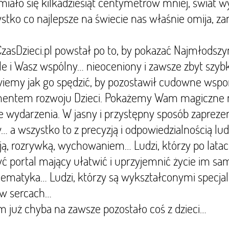
miało się kilkadziesiąt centymetrów mniej, świat w
stko co najlepsze na świecie nas właśnie omija, 
CzasDzieci.pl powstał po to, by pokazać Najmłodszy
ale i Wasz wspólny… nieoceniony i zawsze zbyt szyb
emy jak go spędzić, by pozostawił cudowne wspom
entem rozwoju Dzieci. Pokażemy Wam magiczne mie
 wydarzenia. W jasny i przystępny sposób zaprezen
… a wszystko to z precyzją i odpowiedzialnością ludz
ą, rozrywką, wychowaniem… Ludzi, którzy po latac
ć portal mający ułatwić i uprzyjemnić życie im s
lematyka… Ludzi, którzy są wykształconymi specjal
 w sercach…
 już chyba na zawsze pozostało coś z dzieci…