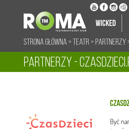
Wicked
Strona główna
>
Teatr
>
Partnerzy
>
Partnerzy - CzasDzieci.
CzasDz
Być nar