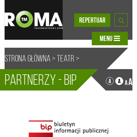
REPERTUAR
MENU
Strona główna
>
Teatr
>
Partnerzy - BIP
Partnerzy
> BIP
A
A
A
A