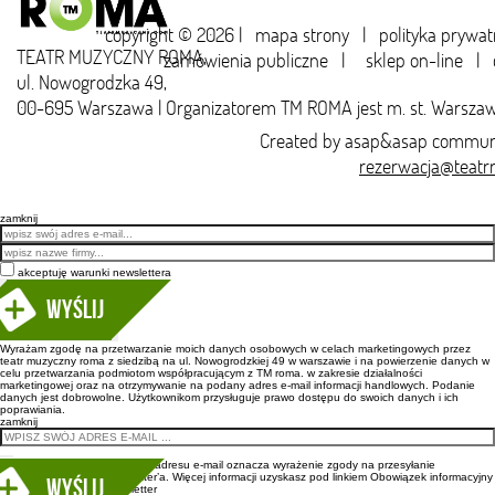
copyright © 2026 |
mapa strony
|
polityka prywat
TEATR MUZYCZNY ROMA,
zamówienia publiczne
|
sklep on-line
|
ul. Nowogrodzka 49,
00-695 Warszawa | Organizatorem TM ROMA jest m. st. Warsza
Created by
asap&asap
communi
rezerwacja@teatr
zamknij
Email
akceptuję warunki newslettera
Wyślij
Wyrażam zgodę na przetwarzanie moich danych osobowych w celach marketingowych przez
teatr muzyczny roma z siedzibą na ul. Nowogrodzkiej 49 w warszawie i na powierzenie danych w
celu przetwarzania podmiotom współpracującym z TM roma. w zakresie działalności
marketingowej oraz na otrzymywanie na podany adres e-mail informacji handlowych. Podanie
danych jest dobrowolne. Użytkownikom przysługuje prawo dostępu do swoich danych i ich
poprawiania.
zamknij
Wpisanie adresu e-mail oznacza wyrażenie zgody na przesyłanie
newsletter’a. Więcej informacji uzyskasz pod linkiem
Obowiązek informacyjny
newsletter