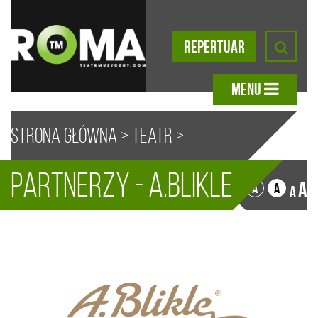
REPERTUAR
MENU
Strona główna
>
Teatr
>
Partnerzy - A.Blikle
Partnerzy
> A.Blikle
A
A
A
A