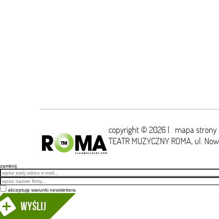
copyright © 2026 |
mapa strony
TEATR MUZYCZNY ROMA,
ul. No
zamknij
Email
akceptuję warunki newslettera
Wyślij