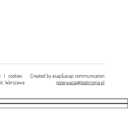
e
|
cookies
Created by
asap&asap
communication
st. Warszawa
rezerwacja@teatrroma.pl