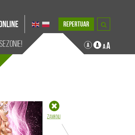
Online
REPERTUAR
sezonie!
A
A
A
A
Zamknij