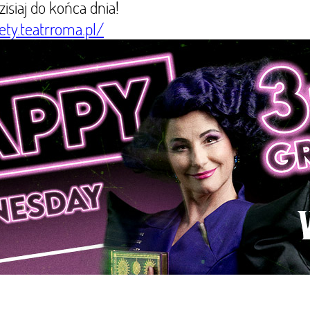
dzisiaj do końca dnia!
lety.teatrroma.pl/