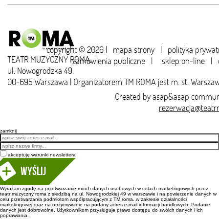
copyright © 2026 |
mapa strony
|
polityka prywat
TEATR MUZYCZNY ROMA,
zamówienia publiczne
|
sklep on-line
|
ul. Nowogrodzka 49,
00-695 Warszawa | Organizatorem TM ROMA jest m. st. Warsza
Created by
asap&asap
communi
rezerwacja@teatr
zamknij
Email
akceptuję warunki newslettera
Wyślij
Wyrażam zgodę na przetwarzanie moich danych osobowych w celach marketingowych przez
teatr muzyczny roma z siedzibą na ul. Nowogrodzkiej 49 w warszawie i na powierzenie danych w
celu przetwarzania podmiotom współpracującym z TM roma. w zakresie działalności
marketingowej oraz na otrzymywanie na podany adres e-mail informacji handlowych. Podanie
danych jest dobrowolne. Użytkownikom przysługuje prawo dostępu do swoich danych i ich
poprawiania.