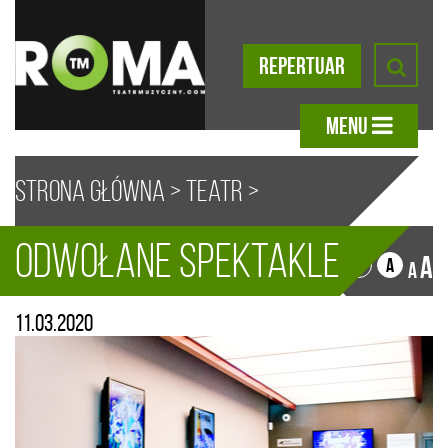
REPERTUAR
MENU
Strona główna
>
Teatr
>
ODWOŁANE SPEKTAKLE
Aktualności
> ODWOŁANE
A
A
A
A
11.03.2020
SPEKTAKLE