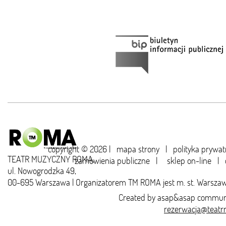
copyright © 2026 |
mapa strony
|
polityka prywat
TEATR MUZYCZNY ROMA,
zamówienia publiczne
|
sklep on-line
|
ul. Nowogrodzka 49,
00-695 Warszawa | Organizatorem TM ROMA jest m. st. Warsza
Created by
asap&asap
communi
rezerwacja@teatr