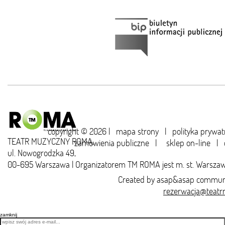
copyright © 2026 |
mapa strony
|
polityka prywat
TEATR MUZYCZNY ROMA,
zamówienia publiczne
|
sklep on-line
|
ul. Nowogrodzka 49,
00-695 Warszawa | Organizatorem TM ROMA jest m. st. Warsza
Created by
asap&asap
communi
rezerwacja@teatr
zamknij
Email