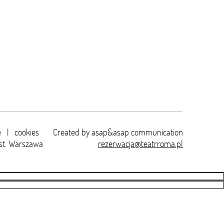
e
|
cookies
Created by
asap&asap
communication
st. Warszawa
rezerwacja@teatrroma.pl