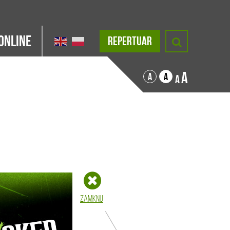
Online
REPERTUAR
A
A
A
A
Zamknij