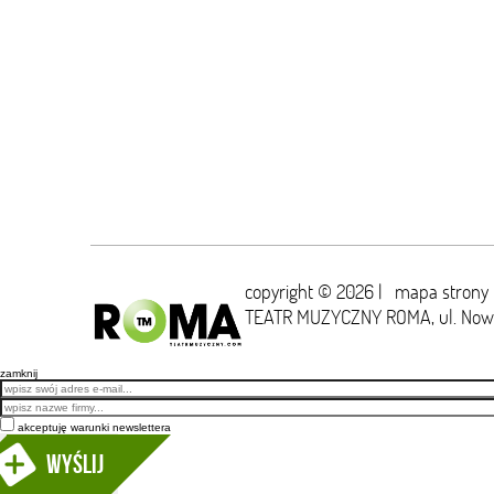
copyright © 2026 |
mapa strony
TEATR MUZYCZNY ROMA,
ul. No
zamknij
Email
akceptuję warunki newslettera
Wyślij