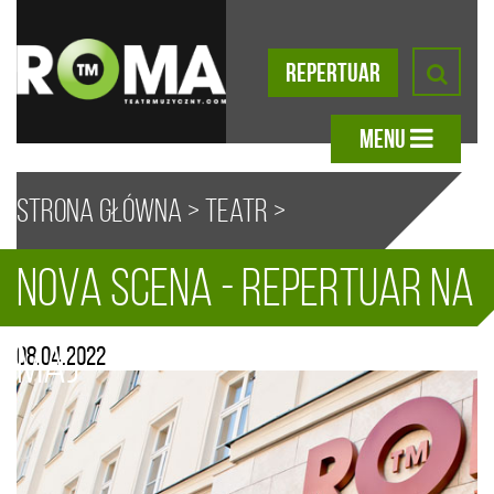
REPERTUAR
MENU
Strona główna
>
Teatr
>
Nova Scena - repertuar na
Aktualności
> Nova Scena –
A
A
A
A
maj
08.04.2022
repertuar na maj