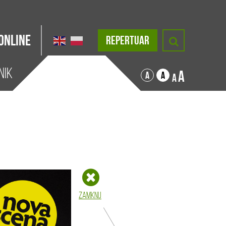
Online
REPERTUAR
nik
A
A
A
A
Zamknij