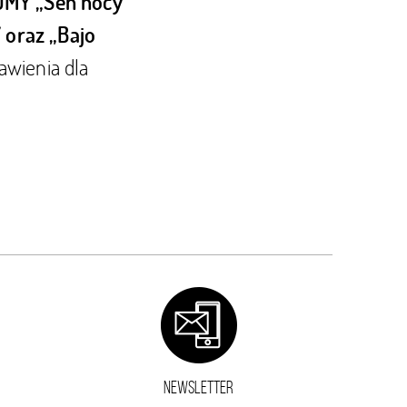
ROMY
„Sen nocy
 oraz „
Bajo
awienia dla
NEWSLETTER