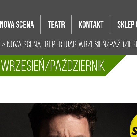
Nova Scena
Teatr
Kontakt
Sklep 
i
> NOVA Scena- repertuar wrzesień/paździer
 wrzesień/październik