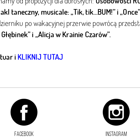
namy od propozycji dla dorosłych:
Osobowości 
takl taneczny, musicale: „Tik, tik…BUM!” i „Once”
dzierniku po wakacyjnej przerwie powrócą przedst
 Głębinek” i „Alicja w Krainie Czarów”.
tuar i
KLIKNIJ TUTAJ
FACEBOOK
INSTAGRAM