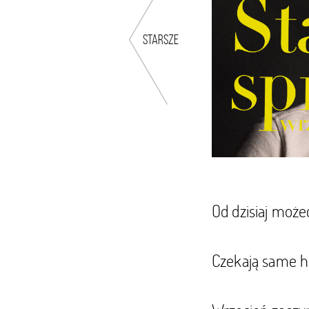
starsze
Od dzisiaj moż
Czekają same hi