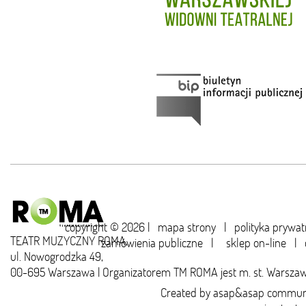
copyright © 2026 |
mapa strony
|
polityka prywat
TEATR MUZYCZNY ROMA,
zamówienia publiczne
|
sklep on-line
|
ul. Nowogrodzka 49,
00-695 Warszawa | Organizatorem TM ROMA jest m. st. Warsza
Created by
asap&asap
communi