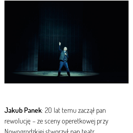
: 20 lat temu zaczął pan
Jakub Panek
rewolucję – ze sceny operetkowej przy
Nowogrodzkiej stworzył pan teatr