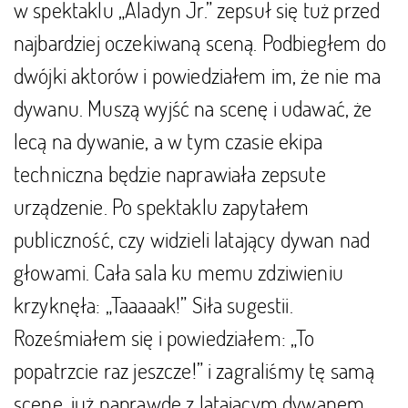
w spektaklu „Aladyn Jr.” zepsuł się tuż przed
najbardziej oczekiwaną sceną. Podbiegłem do
dwójki aktorów i powiedziałem im, że nie ma
dywanu. Muszą wyjść na scenę i udawać, że
lecą na dywanie, a w tym czasie ekipa
techniczna będzie naprawiała zepsute
urządzenie. Po spektaklu zapytałem
publiczność, czy widzieli latający dywan nad
głowami. Cała sala ku memu zdziwieniu
krzyknęła: „Taaaaak!” Siła sugestii.
Roześmiałem się i powiedziałem: „To
popatrzcie raz jeszcze!” i zagraliśmy tę samą
scenę, już naprawdę z latającym dywanem.