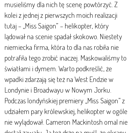
musieliśmy dla nich tę scenę powtórzyć. Z
kolei z jednej z pierwszych moich realizacji
tutaj – „Miss Saigon” – helikopter, który
lądował na scenie spadał skokowo. Niestety
niemiecka firma, która to dla nas robiła nie
potrafiła tego zrobić inaczej. Maskowaliśmy to
światłami i dymem. Warto podkreślić, że
wpadki zdarzają się też na West Endzie w
Londynie i Broadwayu w Nowym Jorku.
Podczas londyńskiej premiery „Miss Saigon” z
udziałem pary królewskiej, helikopter w ogóle
nie wylądował. Cameron Mackintosh omal nie
dostał zawału. Ja też drżę na myśl, że ekrany