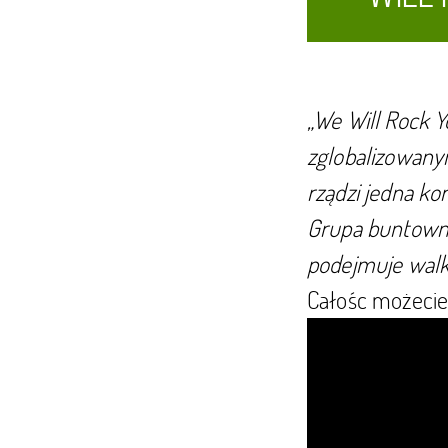
„We Will Rock Y
zglobalizowany
rządzi jedna ko
Grupa buntownik
podejmuje walkę
Całośc możecie