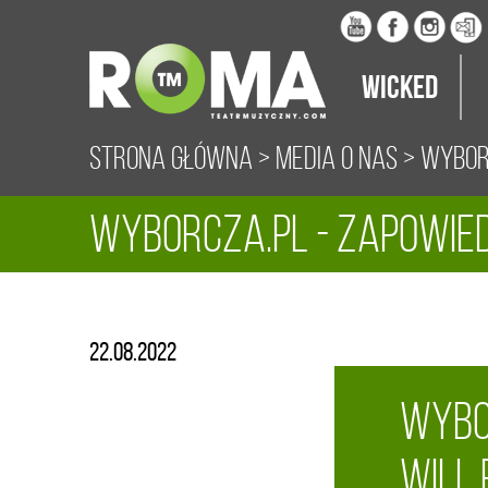
Wicked
Strona główna
>
Media o nas
>
Wyborc
Wyborcza.pl - zapowied
22.08.2022
Wybo
Will 