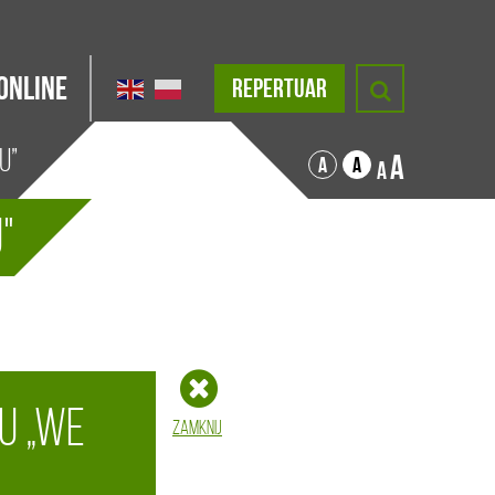
Online
REPERTUAR
u”
A
A
A
A
"
u „We
Zamknij