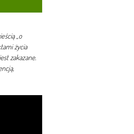
ieścią „o
tami życia
est zakazane.
encją,