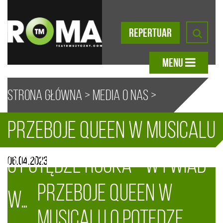
REPERTUAR
MENU
Strona główna
>
Media o nas
>
Przeboje Queen w musicalu
Przeboje Queen w musicalu o
A
A
A
A
o potędze rocka - Wywiad
06.04.2023
potędze rocka – Wywiad w CO
Przeboje Queen w
w…
JEST GRANE
musicalu o potędze