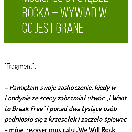
rocka – Wywiad w
CO JEST GRANE
[Fragment]:
– Pamiętam swoje zaskoczenie, kiedy w
Londynie ze sceny zabrzmiał utwór „I Want
to Break Free” i ponad dwa tysiące osób
podniosło się z krzesełek i za
częło śpiewać
– mówi reżyser musicalu „We Will Rock