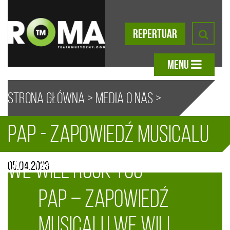
REPERTUAR
MENU
Strona główna
>
Media o nas
>
PAP - zapowiedź musicalu
PAP – zapowiedź musicalu We Will
A
A
A
A
We Will Rock You
05.04.2023
Rock You
PAP – zapowiedź
musicalu We Will