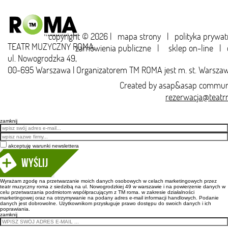
copyright © 2026 |
mapa strony
|
polityka prywat
TEATR MUZYCZNY ROMA,
zamówienia publiczne
|
sklep on-line
|
ul. Nowogrodzka 49,
00-695 Warszawa | Organizatorem TM ROMA jest m. st. Warsza
Created by
asap&asap
communi
rezerwacja@teatr
zamknij
Email
akceptuję warunki newslettera
Wyślij
Wyrażam zgodę na przetwarzanie moich danych osobowych w celach marketingowych przez
teatr muzyczny roma z siedzibą na ul. Nowogrodzkiej 49 w warszawie i na powierzenie danych w
celu przetwarzania podmiotom współpracującym z TM roma. w zakresie działalności
marketingowej oraz na otrzymywanie na podany adres e-mail informacji handlowych. Podanie
danych jest dobrowolne. Użytkownikom przysługuje prawo dostępu do swoich danych i ich
poprawiania.
zamknij