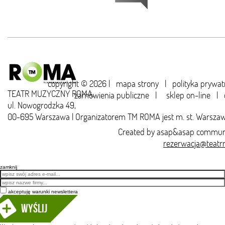
copyright © 2026 |
mapa strony
|
polityka prywat
TEATR MUZYCZNY ROMA,
zamówienia publiczne
|
sklep on-line
|
ul. Nowogrodzka 49,
00-695 Warszawa | Organizatorem TM ROMA jest m. st. Warsza
Created by
asap&asap
communi
rezerwacja@teatr
zamknij
Email
akceptuję warunki newslettera
Wyślij