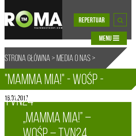
REPERTUAR
MENU
Strona główna
>
Media o nas
>
"Mamma Mia!" - WOŚP -
„Mamma Mia!” – WOŚP – TVN24
A
A
A
A
TVN24
16.01.2017
„Mamma Mia!” –
WOŚP – TVN24