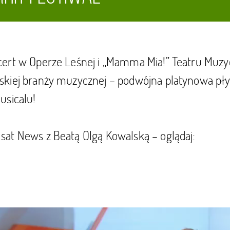
ert w Operze Leśnej i „Mamma Mia!” Teatru Muz
kiej branży muzycznej – podwójna platynowa pły
usicalu!
at News z Beatą Olgą Kowalską – oglądaj: