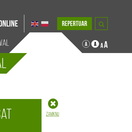
Online
REPERTUAR
iwal
A
A
A
A
al
sat
Zamknij