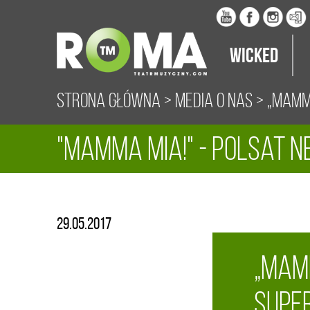
Wicked
Strona główna
>
Media o nas
>
„Mamma
"Mamma Mia!" - Polsat N
29.05.2017
„Mam
Supe