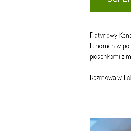
Platynowy Konc
Fenomen w pols
piosenkami z m
Rozmowa w Pols