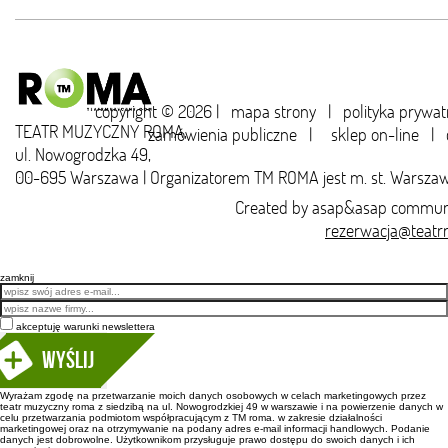
copyright © 2026 |
mapa strony
|
polityka prywat
TEATR MUZYCZNY ROMA,
zamówienia publiczne
|
sklep on-line
|
ul. Nowogrodzka 49,
00-695 Warszawa | Organizatorem TM ROMA jest m. st. Warsza
Created by
asap&asap
communi
rezerwacja@teatr
zamknij
Email
akceptuję warunki newslettera
Wyślij
Wyrażam zgodę na przetwarzanie moich danych osobowych w celach marketingowych przez
teatr muzyczny roma z siedzibą na ul. Nowogrodzkiej 49 w warszawie i na powierzenie danych w
celu przetwarzania podmiotom współpracującym z TM roma. w zakresie działalności
marketingowej oraz na otrzymywanie na podany adres e-mail informacji handlowych. Podanie
danych jest dobrowolne. Użytkownikom przysługuje prawo dostępu do swoich danych i ich