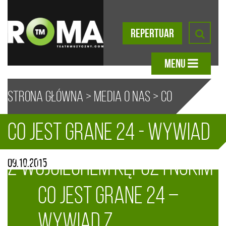
REPERTUAR
MENU
Strona główna
>
Media o nas
>
Co
Co Jest Grane 24 - wywiad
Jest Grane 24 – wywiad z
A
A
A
A
z Wojciechem Kępczyńskim
09.10.2015
Wojciechem Kępczyńskim
Co Jest Grane 24 –
wywiad z