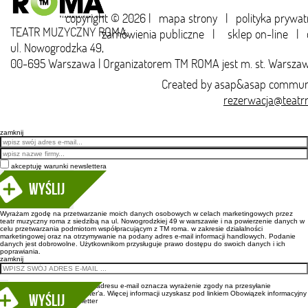
copyright © 2026 |
mapa strony
|
polityka prywat
TEATR MUZYCZNY ROMA,
zamówienia publiczne
|
sklep on-line
|
ul. Nowogrodzka 49,
00-695 Warszawa | Organizatorem TM ROMA jest m. st. Warsza
Created by
asap&asap
communi
rezerwacja@teatr
zamknij
Email
akceptuję warunki newslettera
Wyślij
Wyrażam zgodę na przetwarzanie moich danych osobowych w celach marketingowych przez
teatr muzyczny roma z siedzibą na ul. Nowogrodzkiej 49 w warszawie i na powierzenie danych w
celu przetwarzania podmiotom współpracującym z TM roma. w zakresie działalności
marketingowej oraz na otrzymywanie na podany adres e-mail informacji handlowych. Podanie
danych jest dobrowolne. Użytkownikom przysługuje prawo dostępu do swoich danych i ich
poprawiania.
zamknij
Wpisanie adresu e-mail oznacza wyrażenie zgody na przesyłanie
newsletter’a. Więcej informacji uzyskasz pod linkiem
Obowiązek informacyjny
newsletter