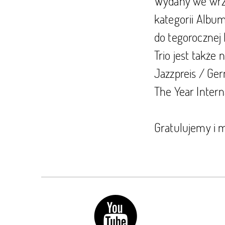
Wydany we wrze
kategorii Album
do tegorocznej
Trio jest takż
Jazzpreis / Ge
The Year Intern
Gratulujemy i 