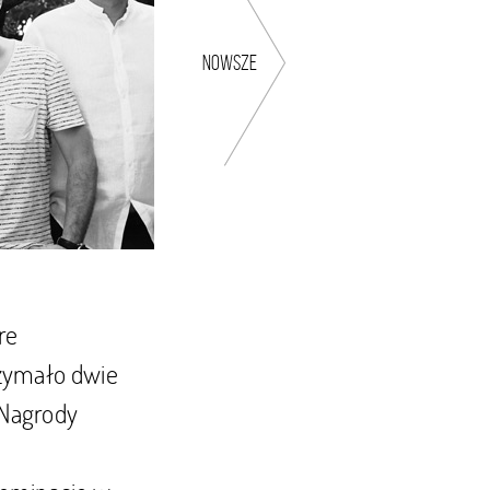
nowsze
re
rzymało dwie
 Nagrody