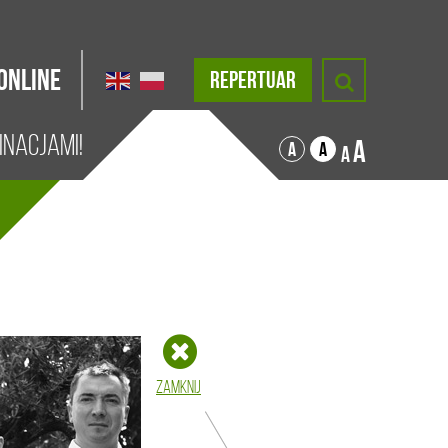
Online
REPERTUAR
inacjami!
A
A
A
A
Zamknij