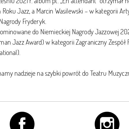
śniu 2021 r. album pt. „En attendant” otrzymał 
 Roku Jazz, a Marcin Wasilewski – w kategorii Ar
 Nagrody Fryderyk.
e nominowane do Niemieckiej Nagrody Jazzowej 20
rman Jazz Award) w kategorii Zagraniczny Zespół
ational).
mamy nadzieje na szybki powrót do Teatru Muzyc