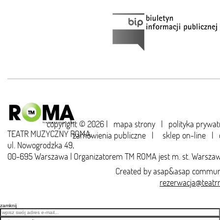
copyright © 2026 |
mapa strony
|
polityka prywat
TEATR MUZYCZNY ROMA,
zamówienia publiczne
|
sklep on-line
|
ul. Nowogrodzka 49,
00-695 Warszawa | Organizatorem TM ROMA jest m. st. Warsza
Created by
asap&asap
communi
rezerwacja@teatr
zamknij
Email