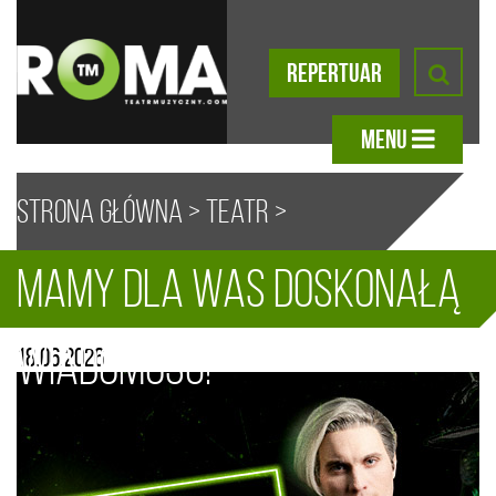
REPERTUAR
MENU
Strona główna
>
Teatr
>
Mamy dla Was doskonałą
Aktualności
> Mamy dla Was
A
A
A
A
wiadomość!
18.06.2026
doskonałą wiadomość!