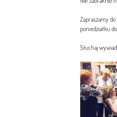
Nie zabraknie n
Zapraszamy do 
poniedziałku do
Słuchaj wywiadó