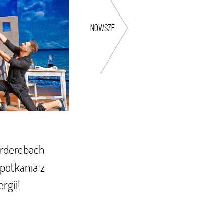
nowsze
garderobach
potkania z
rgii!