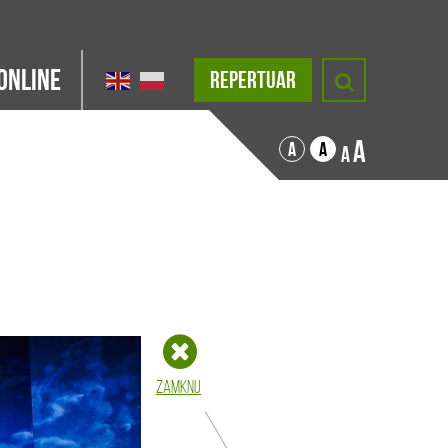
Online
REPERTUAR
A
A
A
A
Zamknij