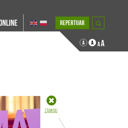
Online
REPERTUAR
A
A
A
A
Zamknij