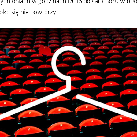
ych dniach w godzinach 10-16 do sali chóru w bud
bko się nie powtórzy!