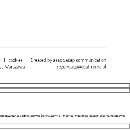
e
|
cookies
Created by
asap&asap
communication
st. Warszawa
rezerwacja@teatrroma.pl
przetwarzania podmiotom współpracującym z TM roma. w zakresie działalności marketingowej