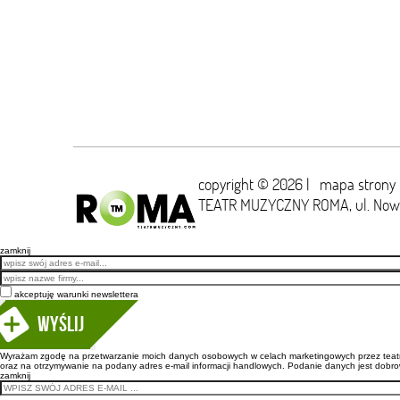
copyright © 2026 |
mapa strony
TEATR MUZYCZNY ROMA,
ul. No
zamknij
Email
akceptuję warunki newslettera
Wyślij
Wyrażam zgodę na przetwarzanie moich danych osobowych w celach marketingowych przez teatr m
oraz na otrzymywanie na podany adres e-mail informacji handlowych. Podanie danych jest dobro
zamknij