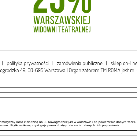
|
polityka prywatności
|
zamówienia publiczne
|
sklep on-lin
wogrodzka 49,
00-695 Warszawa | Organizatorem TM ROMA jest m. 
uzyczny roma z siedzibą na ul. Nowogrodzkiej 49 w warszawie i na powierzenie danych w celu 
wolne. Użytkownikom przysługuje prawo dostępu do swoich danych i ich poprawiania.