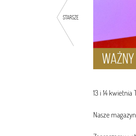
starsze
13 i 14 kwietn
Nasze magazyny