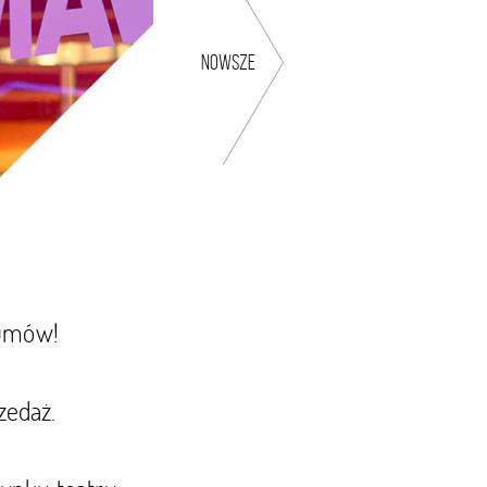
nowsze
iumów!
zedaż.