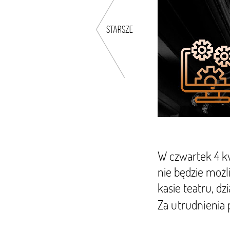
starsze
W czwartek 4 kw
nie będzie możl
kasie teatru, dz
Za utrudnienia