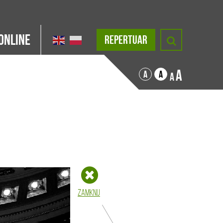
Online
REPERTUAR
A
A
A
A
Zamknij