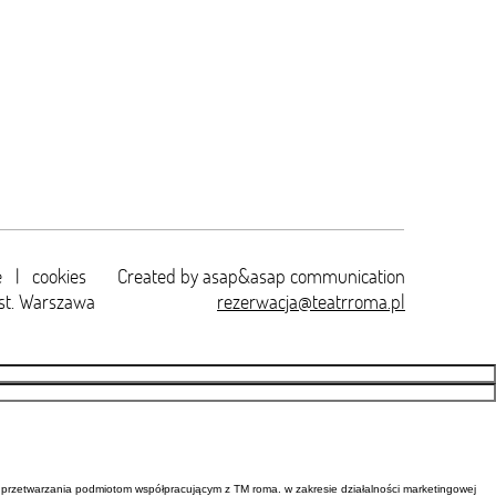
e
|
cookies
Created by
asap&asap
communication
st. Warszawa
rezerwacja@teatrroma.pl
przetwarzania podmiotom współpracującym z TM roma. w zakresie działalności marketingowej