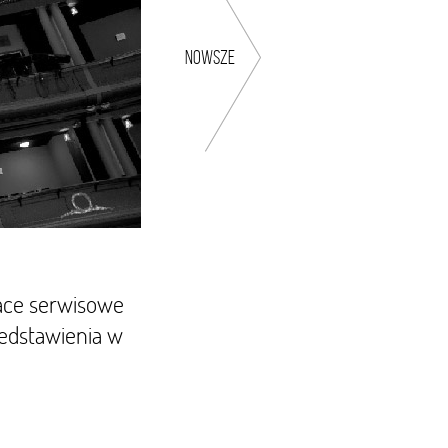
nowsze
race serwisowe
zedstawienia w