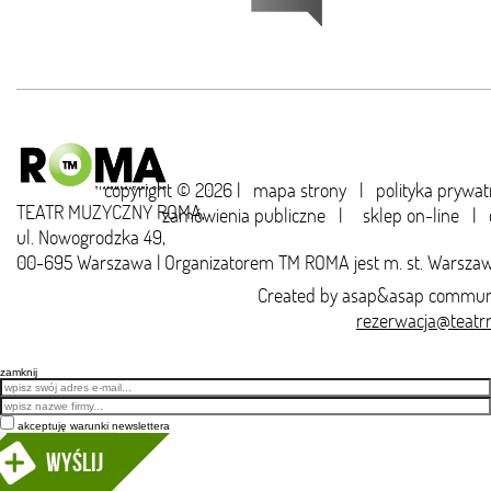
copyright © 2026 |
mapa strony
|
polityka prywat
TEATR MUZYCZNY ROMA,
zamówienia publiczne
|
sklep on-line
|
ul. Nowogrodzka 49,
00-695 Warszawa | Organizatorem TM ROMA jest m. st. Warsza
Created by
asap&asap
communi
rezerwacja@teatr
zamknij
Email
akceptuję warunki newslettera
Wyślij