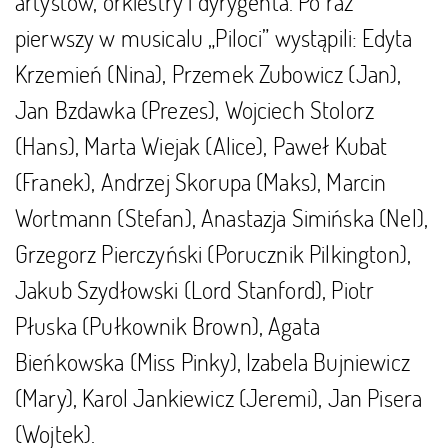
artystów, orkiestry i dyrygenta. Po raz
pierwszy w musicalu „Piloci” wystąpili: Edyta
Krzemień (Nina), Przemek Zubowicz (Jan),
Jan Bzdawka (Prezes), Wojciech Stolorz
(Hans), Marta Wiejak (Alice), Paweł Kubat
(Franek), Andrzej Skorupa (Maks), Marcin
Wortmann (Stefan), Anastazja Simińska (Nel),
Grzegorz Pierczyński (Porucznik Pilkington),
Jakub Szydłowski (Lord Stanford), Piotr
Płuska (Pułkownik Brown), Agata
Bieńkowska (Miss Pinky), Izabela Bujniewicz
(Mary), Karol Jankiewicz (Jeremi), Jan Pisera
(Wojtek).