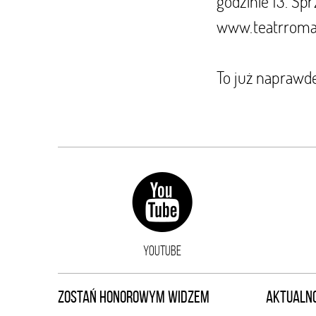
godzinie 13. Sp
www.teatrroma
To już naprawdę
YOUTUBE
ZOSTAŃ HONOROWYM WIDZEM
AKTUALNO