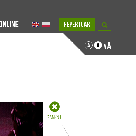
Online
REPERTUAR
A
A
A
A
Zamknij