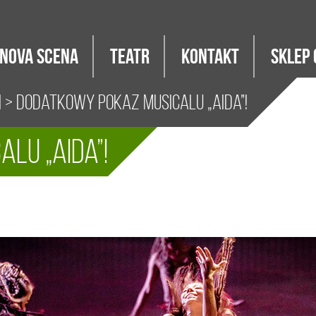
Nova Scena
Teatr
Kontakt
Sklep 
i
> Dodatkowy pokaz musicalu „AIDA”!
lu „AIDA”!