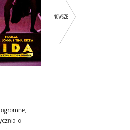
nowsze
t ogromne,
cznia, o