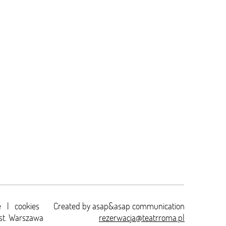
e
|
cookies
Created by
asap&asap
communication
st. Warszawa
rezerwacja@teatrroma.pl