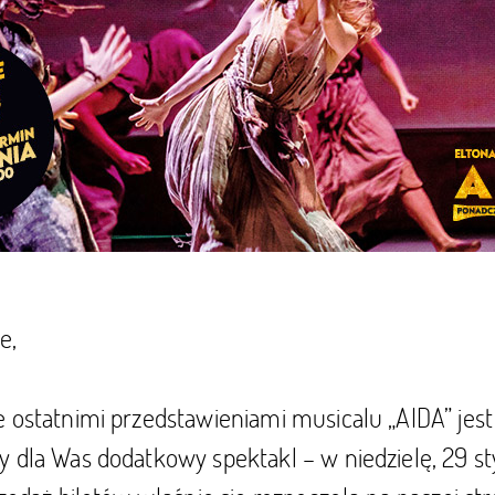
e,
e ostatnimi przedstawieniami musicalu „AIDA” jes
 dla Was dodatkowy spektakl – w niedzielę, 29 sty