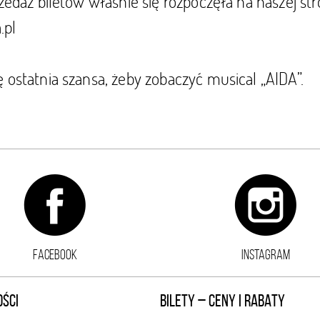
rzedaż biletów właśnie się rozpoczęła na naszej str
.pl
 ostatnia szansa, żeby zobaczyć musical „AIDA”.
FACEBOOK
INSTAGRAM
ŚCI
BILETY – CENY I RABATY