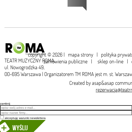
copyright © 2026 |
mapa strony
|
polityka prywat
TEATR MUZYCZNY ROMA,
zamówienia publiczne
|
sklep on-line
|
ul. Nowogrodzka 49,
00-695 Warszawa | Organizatorem TM ROMA jest m. st. Warsza
Created by
asap&asap
communi
rezerwacja@teatr
zamknij
Email
akceptuję warunki newslettera
Wyślij