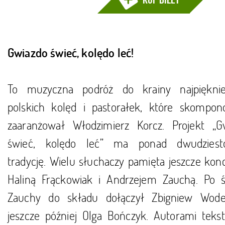
Gwiazdo świeć, kolędo leć!
To muzyczna podróż do krainy najpięknie
polskich kolęd i pastorałek, które skompon
zaaranżował Włodzimierz Korcz. Projekt „G
świeć, kolędo leć” ma ponad dwudziesto
tradycję. Wielu słuchaczy pamięta jeszcze kon
Haliną Frąckowiak i Andrzejem Zauchą. Po ś
Zauchy do składu dołączył Zbigniew Wode
jeszcze później Olga Bończyk. Autorami teks