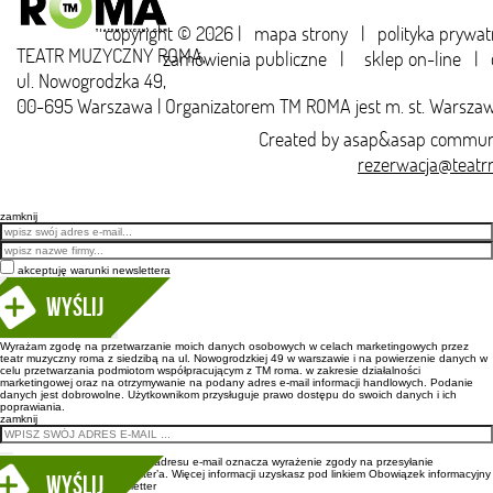
copyright © 2026 |
mapa strony
|
polityka prywat
TEATR MUZYCZNY ROMA,
zamówienia publiczne
|
sklep on-line
|
ul. Nowogrodzka 49,
00-695 Warszawa | Organizatorem TM ROMA jest m. st. Warsza
Created by
asap&asap
communi
rezerwacja@teatr
zamknij
Email
akceptuję warunki newslettera
Wyślij
Wyrażam zgodę na przetwarzanie moich danych osobowych w celach marketingowych przez
teatr muzyczny roma z siedzibą na ul. Nowogrodzkiej 49 w warszawie i na powierzenie danych w
celu przetwarzania podmiotom współpracującym z TM roma. w zakresie działalności
marketingowej oraz na otrzymywanie na podany adres e-mail informacji handlowych. Podanie
danych jest dobrowolne. Użytkownikom przysługuje prawo dostępu do swoich danych i ich
poprawiania.
zamknij
Wpisanie adresu e-mail oznacza wyrażenie zgody na przesyłanie
newsletter’a. Więcej informacji uzyskasz pod linkiem
Obowiązek informacyjny
newsletter