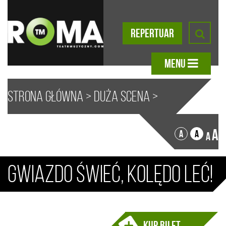
REPERTUAR
MENU
Strona główna
>
Duża scena
>
Gwiazdo świeć, kolędo leć!
A
A
A
A
Gwiazdo świeć, kolędo leć!
Kup bilet