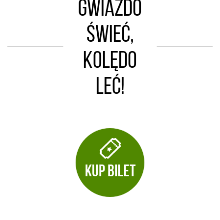
Gwiazdo
świeć,
kolędo
leć!
KUP BILET