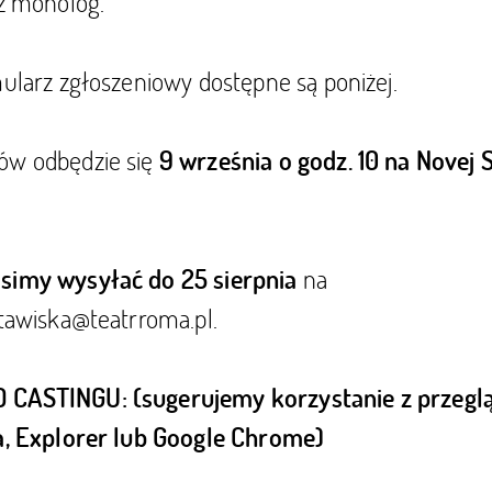
az monolog.
mularz zgłoszeniowy dostępne są poniżej.
ów odbędzie się
9 września o godz. 10 na Novej 
na
simy wysyłać do 25 sierpnia
stawiska@teatrroma.pl
.
 CASTINGU: (sugerujemy korzystanie z przegl
la, Explorer lub Google Chrome)