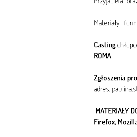
Przyjaciela” or
Materiały i for
chłopc
Casting
.
ROMA
Zgłoszenia pro
adres:
paulina.
MATERIAŁY DO
Firefox, Mozil