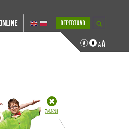
Online
REPERTUAR
A
A
A
A
Zamknij