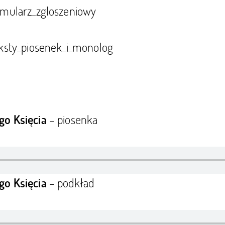
rmularz_zgloszeniowy
eksty_piosenek_i_monolog
– piosenka
go Księcia
– podkład
go Księcia