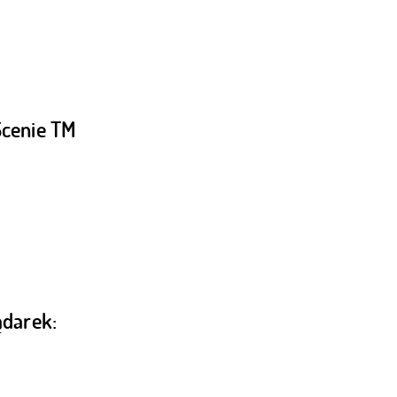
Scenie TM
ądarek: