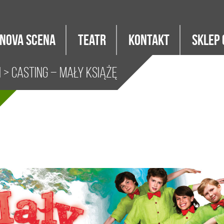
Nova Scena
Teatr
Kontakt
Sklep 
i
> Casting – Mały Książę