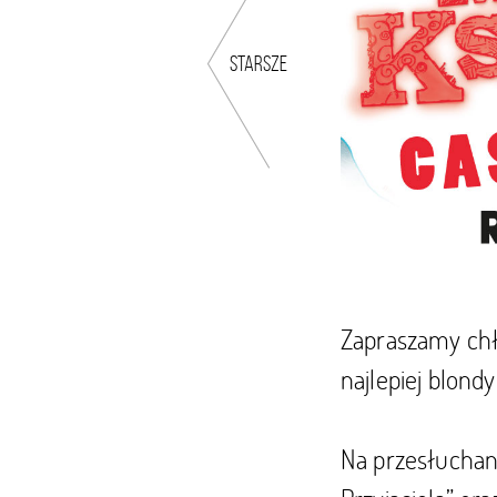
starsze
Zapraszamy chł
najlepiej blond
Na przesłuchani