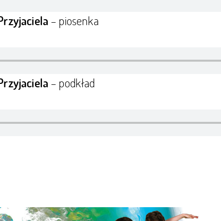
– piosenka
Przyjaciela
– podkład
Przyjaciela