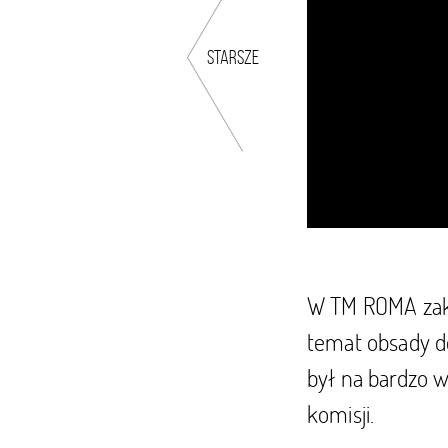
starsze
W TM ROMA zako
temat obsady do
był na bardzo w
komisji.