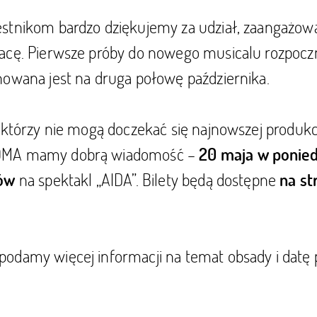
stnikom bardzo dziękujemy za udział, zaangażowa
acę. Pierwsze próby do nowego musicalu rozpoczną
nowana jest na druga połowę października.
 którzy nie mogą doczekać się najnowszej produkcj
OMA mamy dobrą wiadomość –
20 maja w ponied
na spektakl „AIDA”. Bilety będą dostępne
tów
na st
odamy więcej informacji na temat obsady i datę 