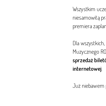
Wszystkim ucze
niesamowitą pr
premiera zapla
Dla wszystkich,
Muzycznego R
sprzedaż bile
.
internetowej
Już niebawem p