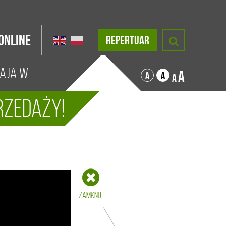
Online
REPERTUAR
maja w
A
A
A
A
przedaży!
Zamknij