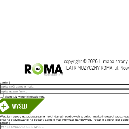
copyright © 2026 |
mapa strony
TEATR MUZYCZNY ROMA,
ul. No
zamknij
Email
akceptuję warunki newslettera
Wyślij
Wyrażam zgodę na przetwarzanie moich danych osobowych w celach marketingowych przez teatr m
oraz na otrzymywanie na podany adres e-mail informacji handlowych. Podanie danych jest dobro
zamknij