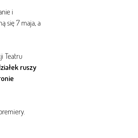
nie i
 się 7 maja, a
i Teatru
ziałek ruszy
ronie
premiery.