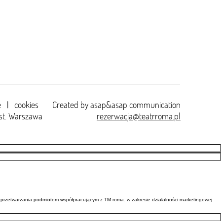
e
|
cookies
Created by
asap&asap
communication
st. Warszawa
rezerwacja@teatrroma.pl
przetwarzania podmiotom współpracującym z TM roma. w zakresie działalności marketingowej