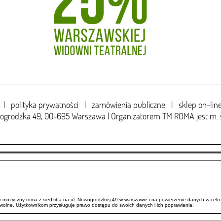
|
polityka prywatności
|
zamówienia publiczne
|
sklep on-lin
wogrodzka 49,
00-695 Warszawa | Organizatorem TM ROMA jest m. 
uzyczny roma z siedzibą na ul. Nowogrodzkiej 49 w warszawie i na powierzenie danych w celu 
wolne. Użytkownikom przysługuje prawo dostępu do swoich danych i ich poprawiania.