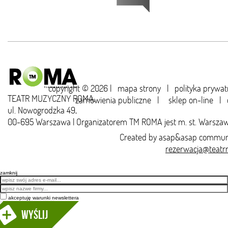
copyright © 2026 |
mapa strony
|
polityka prywat
TEATR MUZYCZNY ROMA,
zamówienia publiczne
|
sklep on-line
|
ul. Nowogrodzka 49,
00-695 Warszawa | Organizatorem TM ROMA jest m. st. Warsza
Created by
asap&asap
communi
rezerwacja@teatr
zamknij
Email
akceptuję warunki newslettera
Wyślij