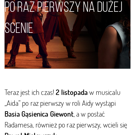
po raz pierwszy na Dużej
pierwszy na Dużej Scenie
Scenie
Teraz jest ich czas!
w musicalu
2 listopada
„Aida” po raz pierwszy w roli Aidy wystąpi
, a w postać
Basia Gąsienica Giewont
Radamesa, również po raz pierwszy, wcieli się