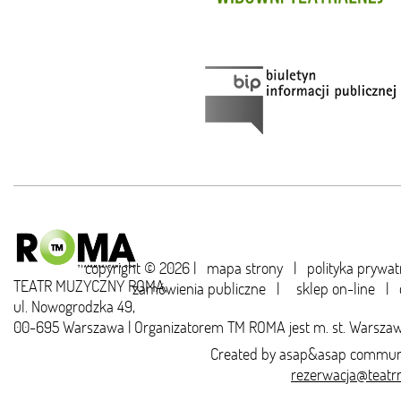
copyright © 2026 |
mapa strony
|
polityka prywat
TEATR MUZYCZNY ROMA,
zamówienia publiczne
|
sklep on-line
|
ul. Nowogrodzka 49,
00-695 Warszawa | Organizatorem TM ROMA jest m. st. Warsza
Created by
asap&asap
communi
rezerwacja@teatr