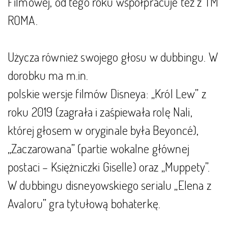
Filmowej, od tego roku współpracuje też z TM
ROMA.
Użycza również swojego głosu w dubbingu. W
dorobku ma m.in.
polskie wersje filmów Disneya: „Król Lew” z
roku 2019 (zagrała i zaśpiewała rolę Nali,
której głosem w oryginale była Beyoncé),
„Zaczarowana” (partie wokalne głównej
postaci – Księżniczki Giselle) oraz „Muppety”.
W dubbingu disneyowskiego serialu „Elena z
Avaloru” gra tytułową bohaterkę.