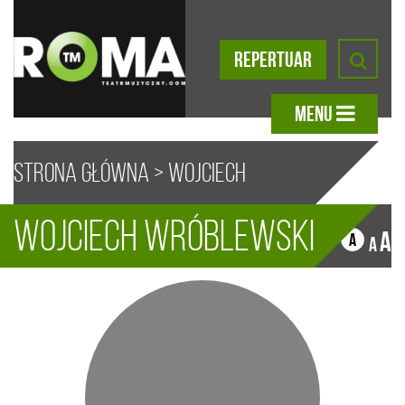
REPERTUAR
MENU
Strona główna
>
Wojciech
Wojciech Wróblewski
Wróblewski
A
A
A
A