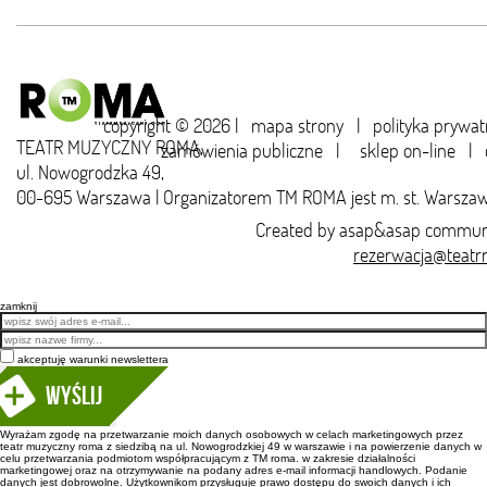
copyright © 2026 |
mapa strony
|
polityka prywat
TEATR MUZYCZNY ROMA,
zamówienia publiczne
|
sklep on-line
|
ul. Nowogrodzka 49,
00-695 Warszawa | Organizatorem TM ROMA jest m. st. Warsza
Created by
asap&asap
communi
rezerwacja@teatr
zamknij
Email
akceptuję warunki newslettera
Wyślij
Wyrażam zgodę na przetwarzanie moich danych osobowych w celach marketingowych przez
teatr muzyczny roma z siedzibą na ul. Nowogrodzkiej 49 w warszawie i na powierzenie danych w
celu przetwarzania podmiotom współpracującym z TM roma. w zakresie działalności
marketingowej oraz na otrzymywanie na podany adres e-mail informacji handlowych. Podanie
danych jest dobrowolne. Użytkownikom przysługuje prawo dostępu do swoich danych i ich