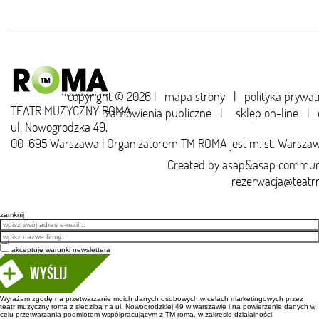
copyright © 2026 |
mapa strony
|
polityka prywat
TEATR MUZYCZNY ROMA,
zamówienia publiczne
|
sklep on-line
|
ul. Nowogrodzka 49,
00-695 Warszawa | Organizatorem TM ROMA jest m. st. Warsza
Created by
asap&asap
communi
rezerwacja@teatr
zamknij
Email
akceptuję warunki newslettera
Wyślij
Wyrażam zgodę na przetwarzanie moich danych osobowych w celach marketingowych przez
teatr muzyczny roma z siedzibą na ul. Nowogrodzkiej 49 w warszawie i na powierzenie danych w
celu przetwarzania podmiotom współpracującym z TM roma. w zakresie działalności