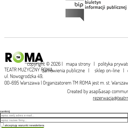
copyright © 2026 |
mapa strony
|
polityka prywat
TEATR MUZYCZNY ROMA,
zamówienia publiczne
|
sklep on-line
|
ul. Nowogrodzka 49,
00-695 Warszawa | Organizatorem TM ROMA jest m. st. Warsza
Created by
asap&asap
communi
rezerwacja@teatr
zamknij
Email
akceptuję warunki newslettera