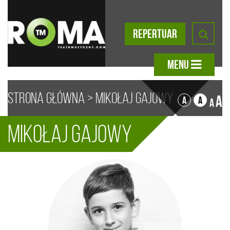
REPERTUAR
MENU
Strona główna
>
Mikołaj Gajowy
A
A
A
A
Mikołaj Gajowy