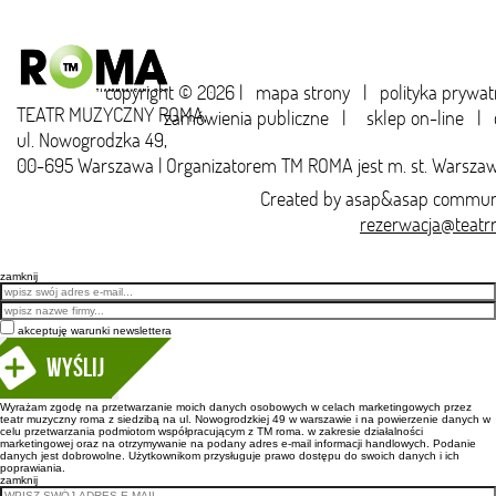
copyright © 2026 |
mapa strony
|
polityka prywat
TEATR MUZYCZNY ROMA,
zamówienia publiczne
|
sklep on-line
|
ul. Nowogrodzka 49,
00-695 Warszawa | Organizatorem TM ROMA jest m. st. Warsza
Created by
asap&asap
communi
rezerwacja@teatr
zamknij
Email
akceptuję warunki newslettera
Wyślij
Wyrażam zgodę na przetwarzanie moich danych osobowych w celach marketingowych przez
teatr muzyczny roma z siedzibą na ul. Nowogrodzkiej 49 w warszawie i na powierzenie danych w
celu przetwarzania podmiotom współpracującym z TM roma. w zakresie działalności
marketingowej oraz na otrzymywanie na podany adres e-mail informacji handlowych. Podanie
danych jest dobrowolne. Użytkownikom przysługuje prawo dostępu do swoich danych i ich
poprawiania.
zamknij