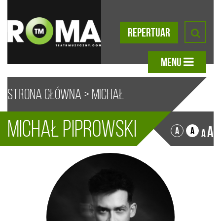
REPERTUAR
MENU
Strona główna
>
Michał
Michał Piprowski
Piprowski
A
A
A
A