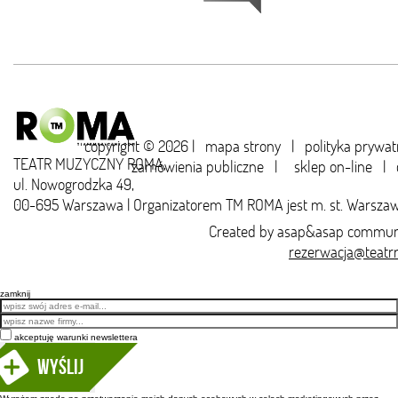
copyright © 2026 |
mapa strony
|
polityka prywat
TEATR MUZYCZNY ROMA,
zamówienia publiczne
|
sklep on-line
|
ul. Nowogrodzka 49,
00-695 Warszawa | Organizatorem TM ROMA jest m. st. Warsza
Created by
asap&asap
communi
rezerwacja@teatr
zamknij
Email
akceptuję warunki newslettera
Wyślij