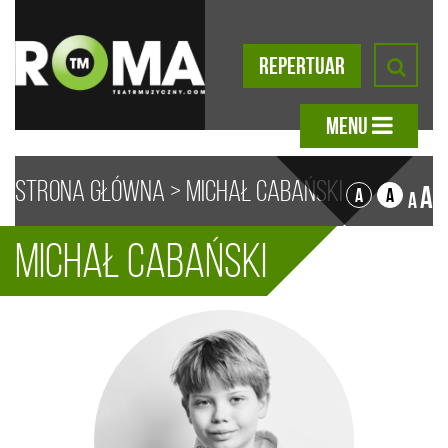
REPERTUAR
MENU
Strona główna
>
Michał Cabański
A
A
A
A
Michał Cabański