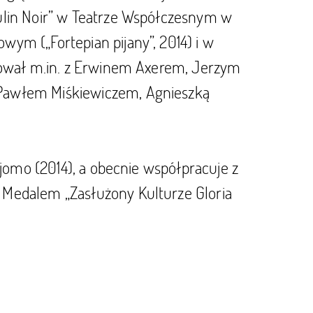
ulin Noir” w Teatrze Współczesnym w
ym („Fortepian pijany”, 2014) i w
acował m.in. z Erwinem Axerem, Jerzym
Pawłem Miśkiewiczem, Agnieszką
ajomo (2014), a obecnie współpracuje z
 Medalem „Zasłużony Kulturze Gloria