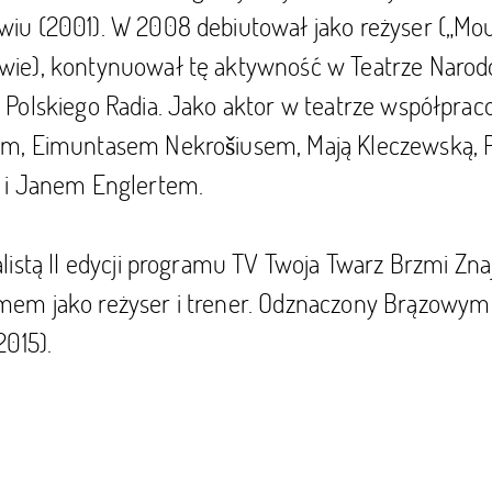
wiu (2001). W 2008 debiutował jako reżyser („Mo
ie), kontynuował tę aktywność w Teatrze Narodow
e Polskiego Radia. Jako aktor w teatrze współpr
im, Eimuntasem Nekrošiusem, Mają Kleczewską, 
ą i Janem Englertem.
alistą II edycji programu TV Twoja Twarz Brzmi Zn
mem jako reżyser i trener. Odznaczony Brązowym
2015).