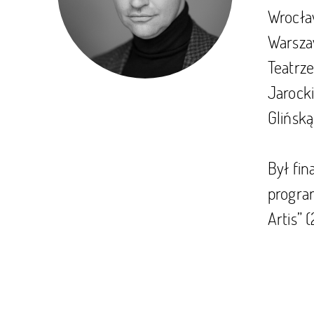
Wrocła
Warszaw
Teatrz
Jarock
Glińsk
Był fin
progra
Artis” (