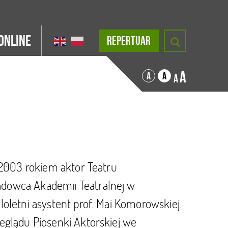
Online
REPERTUAR
A
A
A
A
 2003 rokiem aktor Teatru
dowca Akademii Teatralnej w
oletni asystent prof. Mai Komorowskiej.
eglądu Piosenki Aktorskiej we