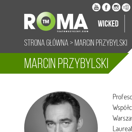
Wicked
Strona główna
>
Marcin Przybylski
Marcin Przybylski
Profeso
Współc
Warszaw
Laureat