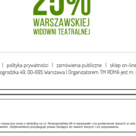
|
polityka prywatności
|
zamówienia publiczne
|
sklep on-lin
wogrodzka 49,
00-695 Warszawa | Organizatorem TM ROMA jest m. 
uzyczny roma z siedzibą na ul. Nowogrodzkiej 49 w warszawie i na powierzenie danych w celu 
wolne. Użytkownikom przysługuje prawo dostępu do swoich danych i ich poprawiania.