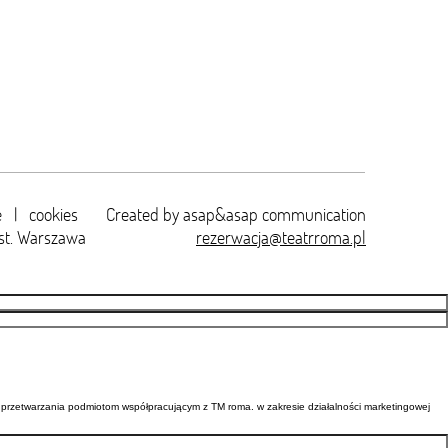
e
|
cookies
Created by
asap&asap
communication
st. Warszawa
rezerwacja@teatrroma.pl
przetwarzania podmiotom współpracującym z TM roma. w zakresie działalności marketingowej