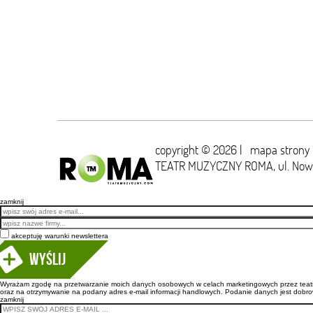
copyright © 2026 |
mapa strony
TEATR MUZYCZNY ROMA,
ul. No
zamknij
Email
akceptuję warunki newslettera
Wyślij
Wyrażam zgodę na przetwarzanie moich danych osobowych w celach marketingowych przez teatr m
oraz na otrzymywanie na podany adres e-mail informacji handlowych. Podanie danych jest dobro
zamknij