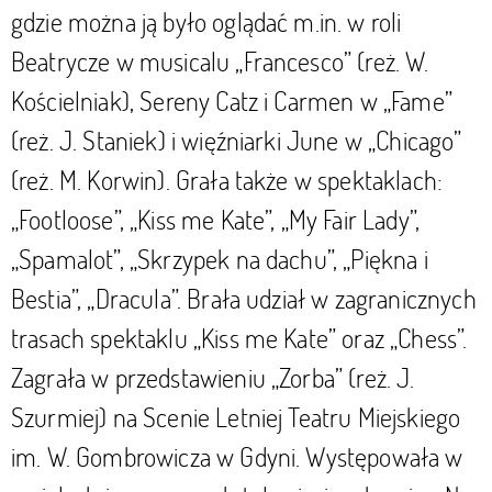
gdzie można ją było oglądać m.in. w roli
Beatrycze w musicalu „Francesco” (reż. W.
Kościelniak), Sereny Catz i Carmen w „Fame”
(reż. J. Staniek) i więźniarki June w „Chicago”
(reż. M. Korwin). Grała także w spektaklach:
„Footloose”, „Kiss me Kate”, „My Fair Lady”,
„Spamalot”, „Skrzypek na dachu”, „Piękna i
Bestia”, „Dracula”. Brała udział w zagranicznych
trasach spektaklu „Kiss me Kate” oraz „Chess”.
Zagrała w przedstawieniu „Zorba” (reż. J.
Szurmiej) na Scenie Letniej Teatru Miejskiego
im. W. Gombrowicza w Gdyni. Występowała w