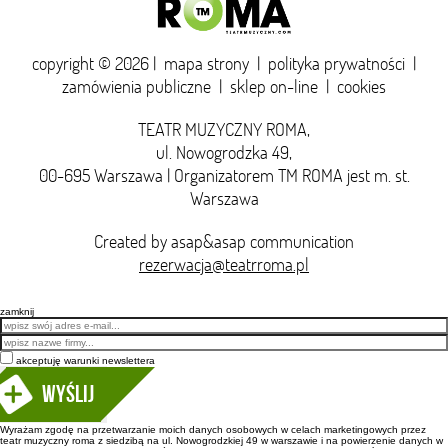
copyright © 2026 |
mapa strony
|
polityka prywatności
|
zamówienia publiczne
|
sklep on-line
|
cookies
TEATR MUZYCZNY ROMA,
ul. Nowogrodzka 49,
00-695 Warszawa | Organizatorem TM ROMA jest m. st.
Warszawa
Created by
asap&asap
communication
rezerwacja@teatrroma.pl
zamknij
Email
akceptuję warunki newslettera
Wyślij
Wyrażam zgodę na przetwarzanie moich danych osobowych w celach marketingowych przez
teatr muzyczny roma z siedzibą na ul. Nowogrodzkiej 49 w warszawie i na powierzenie danych w