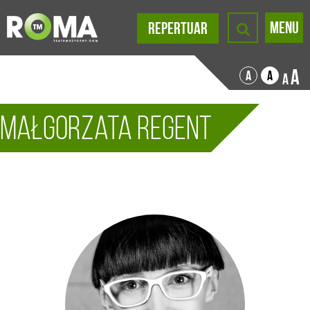
MENU
REPERTUAR
A
A
A
A
Małgorzata Regent