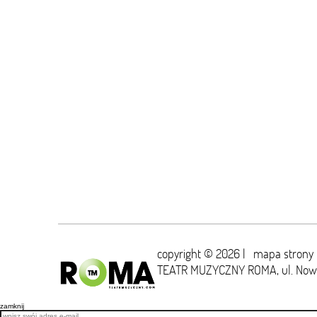
copyright © 2026 |
mapa strony
TEATR MUZYCZNY ROMA,
ul. No
zamknij
Email