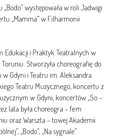
u „Bodo” występowała w roli Jadwigi
certu „Mamma” w Filharmonii
 Edukacji i Praktyk Teatralnych w
Toruniu. Stworzyła choreografię do
w Gdyni i Teatru im. Aleksandra
kiego Teatru Muzycznego, koncertu z
 Muzycznym w Gdyni, koncertów „So –
zez lata była choreogra – fem
iu oraz Warszta – towej Akademii
lnej”, „Bodo”, „Na sygnale”.