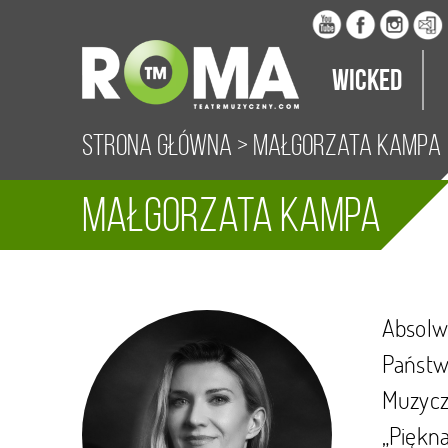
Wicked
Strona główna
>
Małgorzata Kampa
Małgorzata Kampa
Absolwe
Państw
Muzyczn
„Piękna