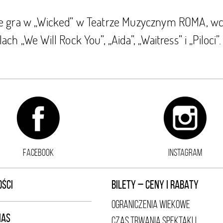
e gra w „Wicked” w Teatrze Muzycznym ROMA, wcz
ach „We Will Rock You”, „Aida”, „Waitress” i „Piloci”.
FACEBOOK
INSTAGRAM
ŚCI
BILETY – CENY I RABATY
OGRANICZENIA WIEKOWE
NAS
CZAS TRWANIA SPEKTAKLI