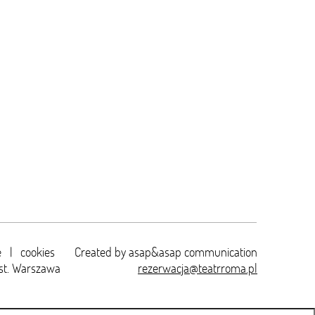
e
|
cookies
Created by
asap&asap
communication
st. Warszawa
rezerwacja@teatrroma.pl