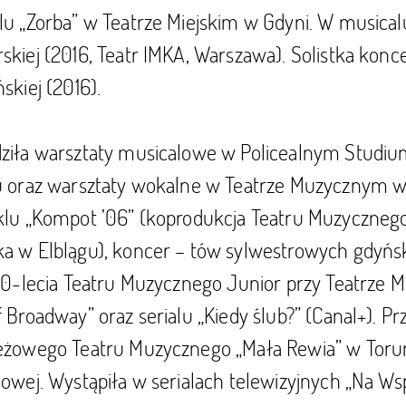
lu „Zorba” w Teatrze Miejskim w Gdyni. W musical
skiej (2016, Teatr IMKA, Warszawa). Solistka kon
skiej (2016).
ziła warsztaty musicalowe w Policealnym Studium
u oraz warsztaty wokalne w Teatrze Muzycznym w 
klu „Kompot ’06” (koprodukcja Teatru Muzycznego 
a w Elblągu), koncer – tów sylwestrowych gdyńs
 20-lecia Teatru Muzycznego Junior przy Teatrze
 Broadway” oraz serialu „Kiedy ślub?” (Canal+). Pr
eżowego Teatru Muzycznego „Mała Rewia” w Torun
owej. Wystąpiła w serialach telewizyjnych „Na Wspó