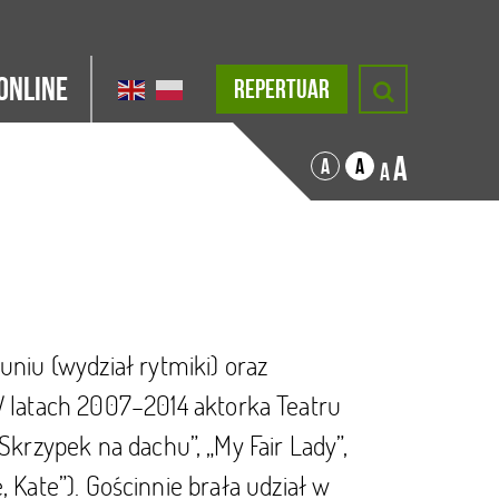
Online
REPERTUAR
A
A
A
A
uniu (wydział rytmiki) oraz
latach 2007–2014 aktorka Teatru
Skrzypek na dachu”, „My Fair Lady”,
Me, Kate”). Gościnnie brała udział w