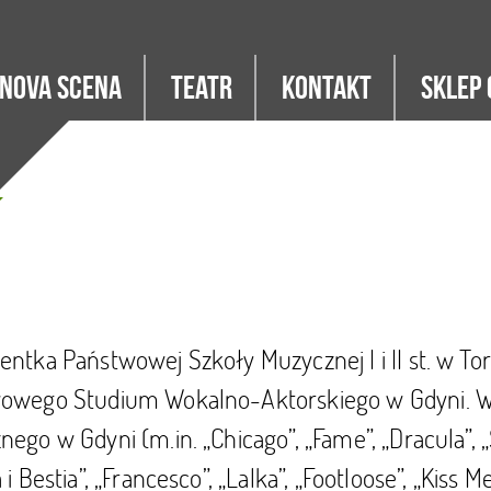
Nova Scena
Teatr
Kontakt
Sklep 
ntka Państwowej Szkoły Muzycznej I i II st. w Tor
owego Studium Wokalno-Aktorskiego w Gdyni. W 
ego w Gdyni (m.in. „Chicago”, „Fame”, „Dracula”, „
 i Bestia”, „Francesco”, „Lalka”, „Footloose”, „Kiss 