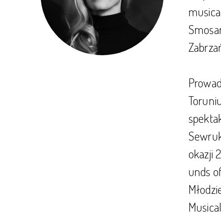
musica
Smosar
Zabrzań
Prowad
Toruni
spekta
Sewruk
okazji
unds of
Młodzi
Musical