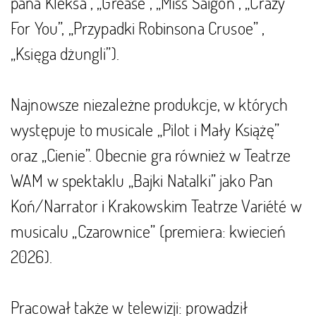
pana Kleksa”, „Grease”, „Miss Saigon”, „Crazy
For You”, „Przypadki Robinsona Crusoe” ,
„Księga dżungli”).
Najnowsze niezależne produkcje, w których
występuje to musicale „Pilot i Mały Książę”
oraz „Cienie”. Obecnie gra również w Teatrze
WAM w spektaklu „Bajki Natalki” jako Pan
Koń/Narrator i Krakowskim Teatrze
Variété w
musicalu „Czarownice” (premiera: kwiecień
2026).
Pracował także w telewizji: prowadził