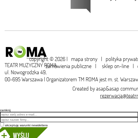
copyright © 2026 |
mapa strony
|
polityka prywat
TEATR MUZYCZNY ROMA,
zamówienia publiczne
|
sklep on-line
|
ul. Nowogrodzka 49,
00-695 Warszawa | Organizatorem TM ROMA jest m. st. Warsza
Created by
asap&asap
communi
rezerwacja@teatr
zamknij
Email
akceptuję warunki newslettera
Wyślij