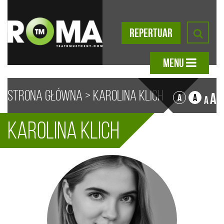
REPERTUAR
MENU
Strona główna
>
Karolina Klich
A
A
A
A
Karolina Klich