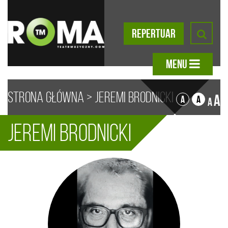
REPERTUAR
MENU
Strona główna
>
Jeremi Brodnicki
A
A
A
A
Jeremi Brodnicki