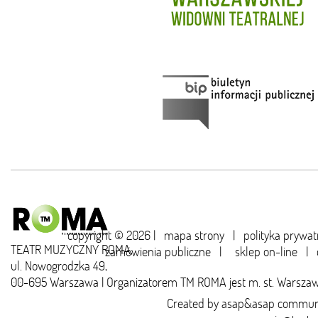
copyright © 2026 |
mapa strony
|
polityka prywat
TEATR MUZYCZNY ROMA,
zamówienia publiczne
|
sklep on-line
|
ul. Nowogrodzka 49,
00-695 Warszawa | Organizatorem TM ROMA jest m. st. Warsza
Created by
asap&asap
communi