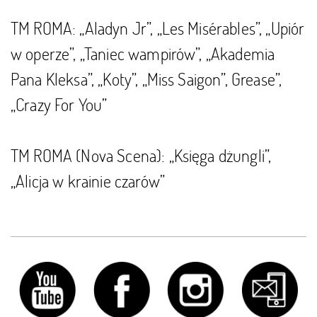
TM ROMA: „Aladyn Jr”, „Les Misérables”, „Upiór
w operze”, „Taniec wampirów”, „Akademia
Pana Kleksa”, „Koty”, „Miss Saigon”, Grease”,
„Crazy For You”
TM ROMA (Nova Scena): „Księga dżungli”,
„Alicja w krainie czarów”