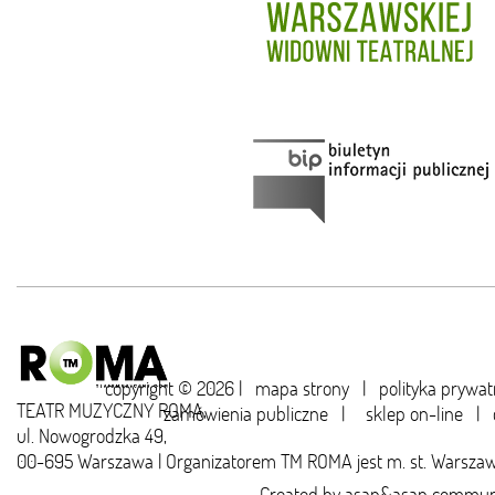
copyright © 2026 |
mapa strony
|
polityka prywat
TEATR MUZYCZNY ROMA,
zamówienia publiczne
|
sklep on-line
|
ul. Nowogrodzka 49,
00-695 Warszawa | Organizatorem TM ROMA jest m. st. Warsza
Created by
asap&asap
communi