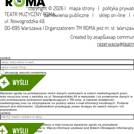
copyright © 2026 |
mapa strony
|
polityka prywat
TEATR MUZYCZNY ROMA,
zamówienia publiczne
|
sklep on-line
|
ul. Nowogrodzka 49,
00-695 Warszawa | Organizatorem TM ROMA jest m. st. Warsza
Created by
asap&asap
communi
rezerwacja@teatr
zamknij
Email
akceptuję warunki newslettera
Wyślij
Wyrażam zgodę na przetwarzanie moich danych osobowych w celach marketingowych przez
teatr muzyczny roma z siedzibą na ul. Nowogrodzkiej 49 w warszawie i na powierzenie danych w
celu przetwarzania podmiotom współpracującym z TM roma. w zakresie działalności
marketingowej oraz na otrzymywanie na podany adres e-mail informacji handlowych. Podanie
danych jest dobrowolne. Użytkownikom przysługuje prawo dostępu do swoich danych i ich
poprawiania.
zamknij
Wpisanie adresu e-mail oznacza wyrażenie zgody na przesyłanie
newsletter’a. Więcej informacji uzyskasz pod linkiem
Obowiązek informacyjny
newsletter