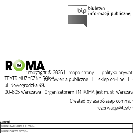
copyright © 2026 |
mapa strony
|
polityka prywat
TEATR MUZYCZNY ROMA,
zamówienia publiczne
|
sklep on-line
|
ul. Nowogrodzka 49,
00-695 Warszawa | Organizatorem TM ROMA jest m. st. Warsza
Created by
asap&asap
communi
rezerwacja@teatr
zamknij
Email