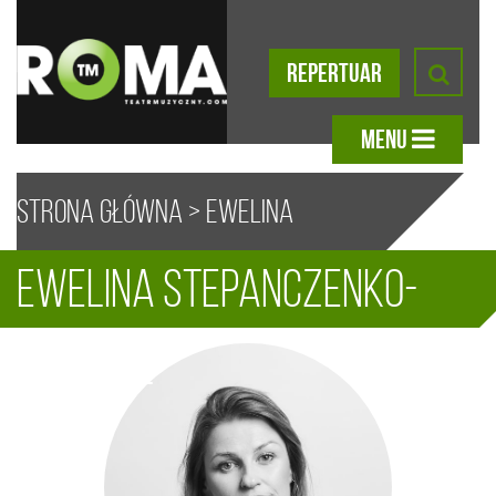
REPERTUAR
MENU
Strona główna
>
Ewelina
Ewelina Stepanczenko-
Stepanczenko-Stolorz
A
A
A
A
Stolorz