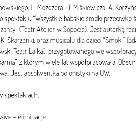
nowskiego, L. Możdżera, H. Miśkiewicza, A. Korzyńsk
o spektaklu “Wszystkie babskie środki przeciwko 
zanty” (Teatr Atelier w Sopocie). Jest autorką re
K. Skarżanki, oraz musicalu dla dzieci “Smoki” (ada
wski Teatr Lalka), przygotowanego we współpracy
arnia”, z którym wiele lat współpracowała. Obecni
wa. Jest absolwentką polonistyki na UW.
w spektaklach:
sive – eliminacje