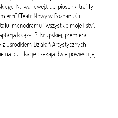
iego, N. Iwanowej). Jej piosenki trafiły
śmierci” (Teatr Nowy w Poznaniu) i
citalu-monodramu “Wszystkie moje listy”,
ptacja książki B. Krupskiej; premiera:
 z Ośrodkiem Działań Artystycznych
e na publikację czekają dwie powieści jej