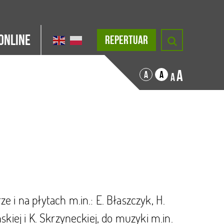
Online
REPERTUAR
A
A
A
A
e i na płytach m.in.: E. Błaszczyk, H.
skiej i K. Skrzyneckiej, do muzyki m.in.