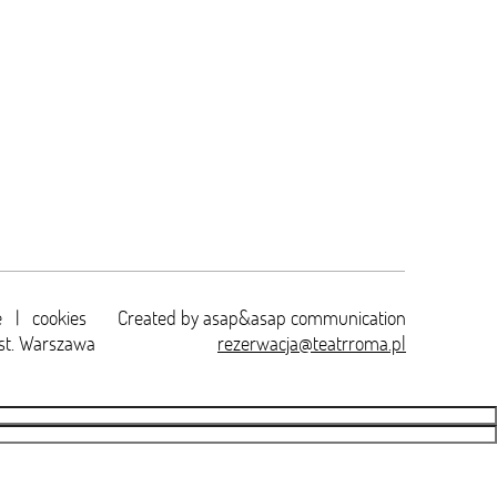
e
|
cookies
Created by
asap&asap
communication
st. Warszawa
rezerwacja@teatrroma.pl