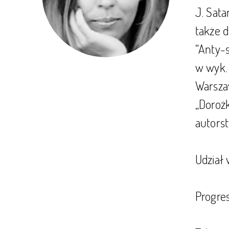
J. Sata
także d
“Anty-s
w wyk. 
Warsza
„Dorożk
autorst
Udział 
Progres