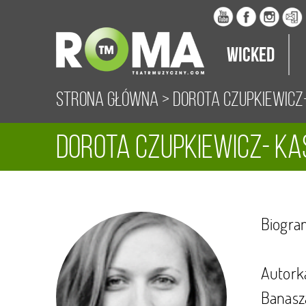
Wicked
Strona główna
>
Dorota Czupkiewicz
Dorota Czupkiewicz- K
Biogra
Autorka
Banasza