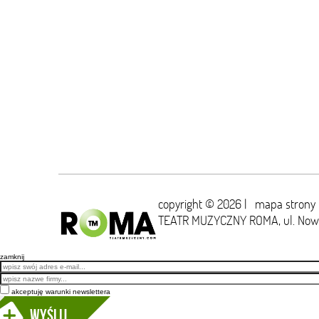
copyright © 2026 |
mapa strony
TEATR MUZYCZNY ROMA,
ul. No
zamknij
Email
akceptuję warunki newslettera
Wyślij