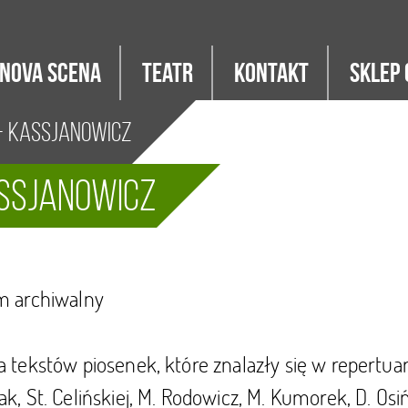
Nova Scena
Teatr
Kontakt
Sklep 
- Kassjanowicz
assjanowicz
m archiwalny
 tekstów piosenek, które znalazły się w repertuarz
k, St. Celińskiej, M. Rodowicz, M. Kumorek, D. Osiń