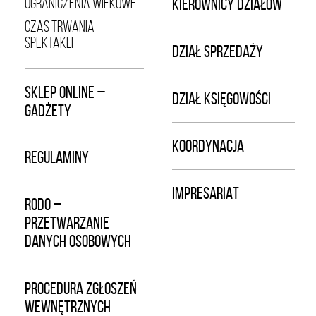
OGRANICZENIA WIEKOWE
KIEROWNICY DZIAŁÓW
CZAS TRWANIA
SPEKTAKLI
DZIAŁ SPRZEDAŻY
SKLEP ONLINE –
DZIAŁ KSIĘGOWOŚCI
GADŻETY
KOORDYNACJA
REGULAMINY
IMPRESARIAT
RODO –
PRZETWARZANIE
DANYCH OSOBOWYCH
PROCEDURA ZGŁOSZEŃ
WEWNĘTRZNYCH