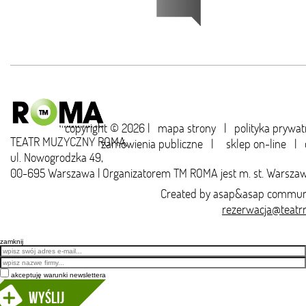
copyright © 2026 |
mapa strony
|
polityka prywat
TEATR MUZYCZNY ROMA,
zamówienia publiczne
|
sklep on-line
|
ul. Nowogrodzka 49,
00-695 Warszawa | Organizatorem TM ROMA jest m. st. Warsza
Created by
asap&asap
communi
rezerwacja@teatr
zamknij
Email
akceptuję warunki newslettera
Wyślij