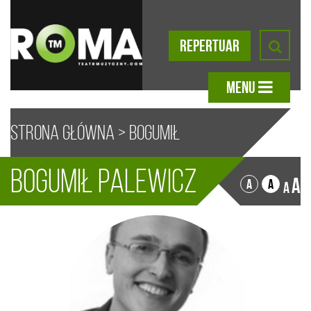
REPERTUAR
MENU
Strona główna
>
Bogumił
Bogumił Palewicz
Palewicz
A
A
A
A