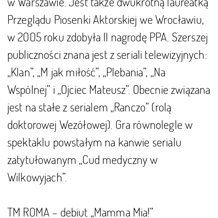
w Warszawie. Jest także dwukrotną laureatką
Przeglądu Piosenki Aktorskiej we Wrocławiu,
w 2005 roku zdobyła II nagrodę PPA. Szerszej
publiczności znana jest z seriali telewizyjnych:
„Klan”, „M jak miłość”, „Plebania”, „Na
Wspólnej” i „Ojciec Mateusz”. Obecnie związana
jest na stałe z serialem „Ranczo” (rolą
doktorowej Wezółowej). Gra równolegle w
spektaklu powstałym na kanwie serialu
zatytułowanym „Cud medyczny w
Wilkowyjach”.
TM ROMA – debiut „Mamma Mia!”