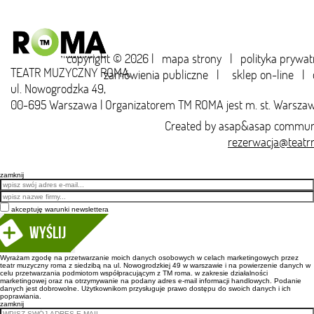
copyright © 2026 |
mapa strony
|
polityka prywat
TEATR MUZYCZNY ROMA,
zamówienia publiczne
|
sklep on-line
|
ul. Nowogrodzka 49,
00-695 Warszawa | Organizatorem TM ROMA jest m. st. Warsza
Created by
asap&asap
communi
rezerwacja@teatr
zamknij
Email
akceptuję warunki newslettera
Wyślij
Wyrażam zgodę na przetwarzanie moich danych osobowych w celach marketingowych przez
teatr muzyczny roma z siedzibą na ul. Nowogrodzkiej 49 w warszawie i na powierzenie danych w
celu przetwarzania podmiotom współpracującym z TM roma. w zakresie działalności
marketingowej oraz na otrzymywanie na podany adres e-mail informacji handlowych. Podanie
danych jest dobrowolne. Użytkownikom przysługuje prawo dostępu do swoich danych i ich
poprawiania.
zamknij